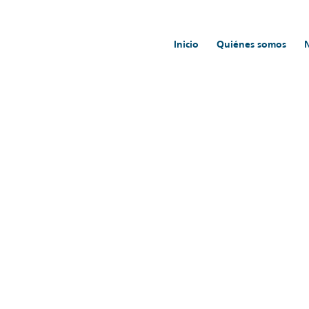
Inicio
Quiénes somos
Inicio
/
Tarifas
/
Tarifas Faro de Vigo