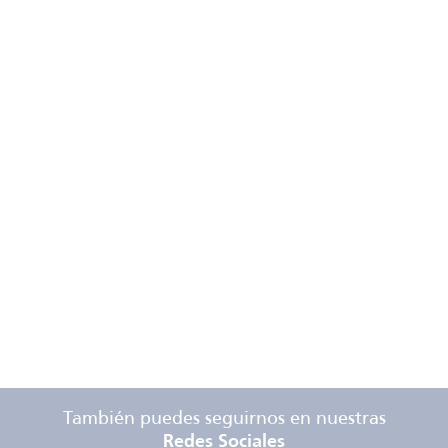
También puedes seguirnos en nuestras
Redes Sociales