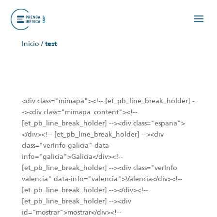
Inicio
/
test
<div class="mimapa"><!-- [et_pb_line_break_holder] -
-><div class="mimapa_content"><!--
[et_pb_line_break_holder] --><div class="espana">
</div><!-- [et_pb_line_break_holder] --><div
class="verInfo galicia" data-
info="galicia">Galicia</div><!--
[et_pb_line_break_holder] --><div class="verInfo
valencia" data-info="valencia">Valencia</div><!--
[et_pb_line_break_holder] --></div><!--
[et_pb_line_break_holder] --><div
id="mostrar">mostrar</div><!--