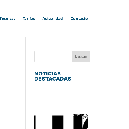
 Técnicas
Tarifas
Actualidad
Contacto
NOTICIAS
DESTACADAS
P
r
e
n
s
a