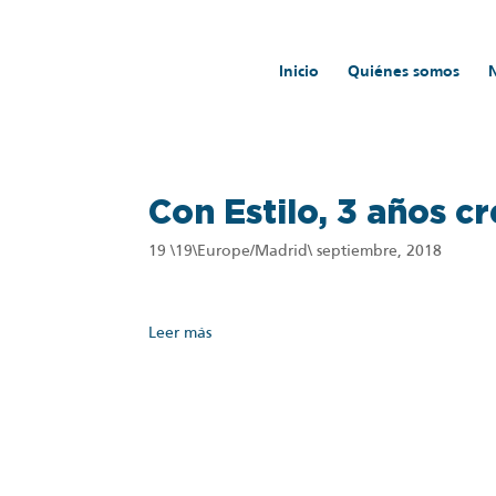
Inicio
Quiénes somos
Inicio
/
Con Estilo, 3 años creando tendencias
Con Estilo, 3 años c
19 \19\Europe/Madrid\ septiembre, 2018
Leer más