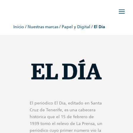
Inicio
/
Nuestras marcas
/
Papel y Digital
/
El Día
El periódico El Día, editado en Santa
Cruz de Tenerife, es una cabecera
histórica que el 15 de febrero de
1939 tomó el relevo de La Prensa, un
periódico cuyo primer número vio la