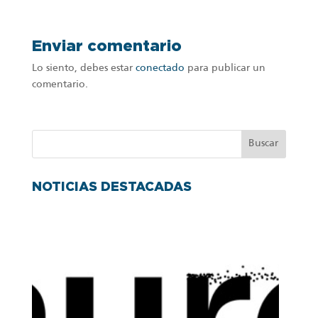
Enviar comentario
Lo siento, debes estar
conectado
para publicar un
comentario.
NOTICIAS DESTACADAS
P
r
e
n
s
a
I