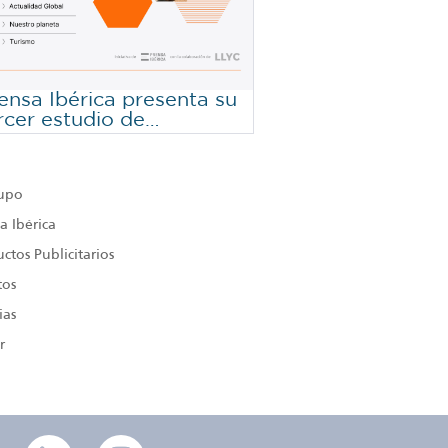
ensa Ibérica presenta su
rcer estudio de
ndencias Informativas
rupo
a Ibérica
ctos Publicitarios
tos
ias
r