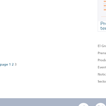
Pr
te
Te
El G
Prens
Produ
Page
Page
Page
 page
1
2
3
Even
Notic
Secto