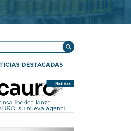
TICIAS DESTACADAS
actualidad
Destacado
El Grupo
Noticias
ensa Ibérica lanza
URO, su nueva agencia
e une creatividad y
cnología