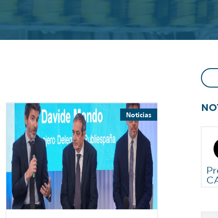
NO
Noticias
Pr
CA
qu
te